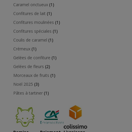
produits
1
Caramel onctueux
1
produit
1
Confitures de lait
1
produit
1
Confitures moulinées
1
produit
1
Confitures spéciales
1
produit
1
Coulis de caramel
1
produit
1
Crémeux
1
produit
1
Gelées de confiture
1
produit
2
Gelées de fleurs
2
produits
1
Morceaux de fruits
1
produit
3
Noël 2025
3
produits
1
Pâtes à tartiner
1
produit