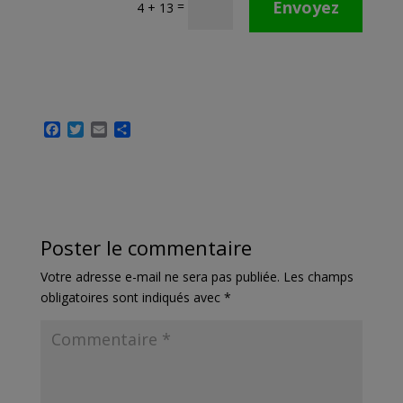
Envoyez
=
4 + 13
F
T
E
P
a
w
m
a
c
i
a
r
e
t
i
t
b
t
l
a
o
e
g
o
r
e
k
r
Poster le commentaire
Votre adresse e-mail ne sera pas publiée.
Les champs
obligatoires sont indiqués avec
*