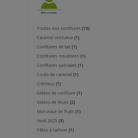
10
Toutes nos confitures
10
produits
1
Caramel onctueux
1
produit
1
Confitures de lait
1
produit
1
Confitures moulinées
1
produit
1
Confitures spéciales
1
produit
1
Coulis de caramel
1
produit
1
Crémeux
1
produit
1
Gelées de confiture
1
produit
2
Gelées de fleurs
2
produits
1
Morceaux de fruits
1
produit
3
Noël 2025
3
produits
1
Pâtes à tartiner
1
produit