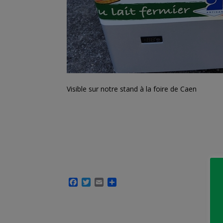
Visible sur notre stand à la foire de Caen
F
T
E
P
a
w
m
a
c
i
a
r
e
t
i
t
b
t
l
a