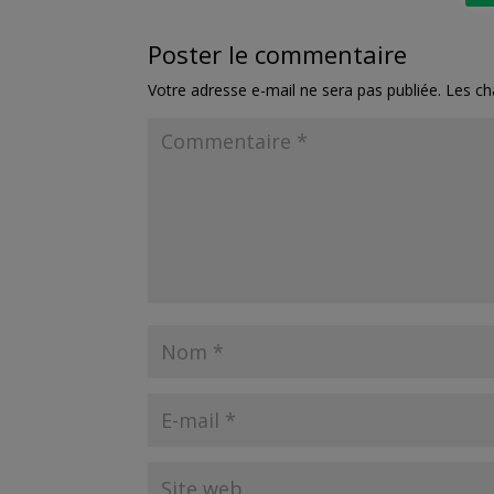
o
e
g
o
r
e
k
r
Poster le commentaire
Votre adresse e-mail ne sera pas publiée.
Les ch