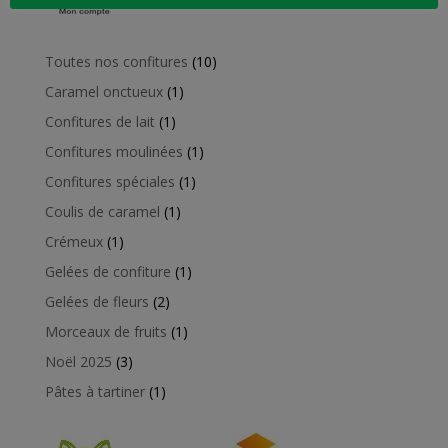
10
Toutes nos confitures
10
produits
1
Caramel onctueux
1
produit
1
Confitures de lait
1
produit
1
Confitures moulinées
1
produit
1
Confitures spéciales
1
produit
1
Coulis de caramel
1
produit
1
Crémeux
1
produit
1
Gelées de confiture
1
produit
2
Gelées de fleurs
2
produits
1
Morceaux de fruits
1
produit
3
Noël 2025
3
produits
1
Pâtes à tartiner
1
produit