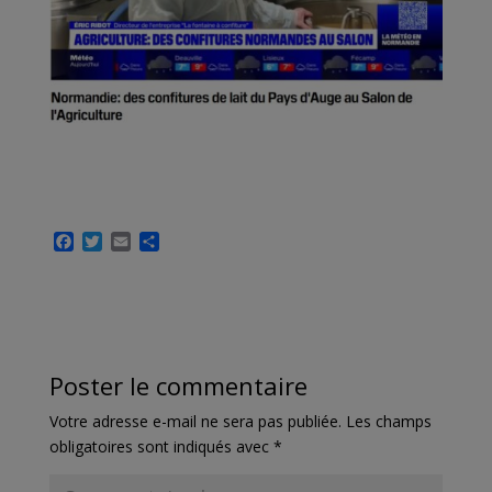
F
T
E
P
a
w
m
a
c
i
a
r
e
t
i
t
b
t
l
a
o
e
g
o
r
e
k
r
Poster le commentaire
Votre adresse e-mail ne sera pas publiée.
Les champs
obligatoires sont indiqués avec
*