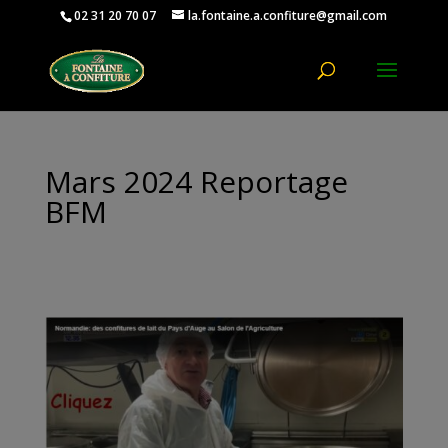
02 31 20 70 07
la.fontaine.a.confiture@gmail.com
Ouvrir la
Mars 2024 Reportage
BFM