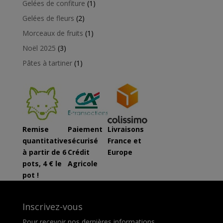
1
Gelées de confiture
1
produit
2
Gelées de fleurs
2
produits
1
Morceaux de fruits
1
produit
3
Noël 2025
3
produits
1
Pâtes à tartiner
1
produit
Remise
Paiement
Livraisons
quantitative
sécurisé
France et
à partir de 6
Crédit
Europe
pots, 4 € le
Agricole
pot !
Inscrivez-vous
Pour recevoir nos dernières informations