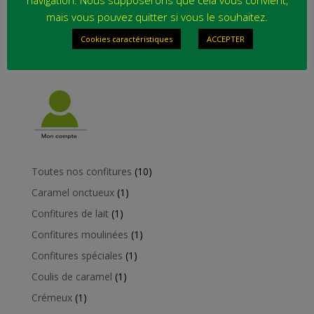
mais vous pouvez quitter si vous le souhaitez.
Cookies caractéristiques
ACCEPTER
10
Toutes nos confitures
10
produits
1
Caramel onctueux
1
produit
1
Confitures de lait
1
produit
1
Confitures moulinées
1
produit
1
Confitures spéciales
1
produit
1
Coulis de caramel
1
produit
1
Crémeux
1
produit