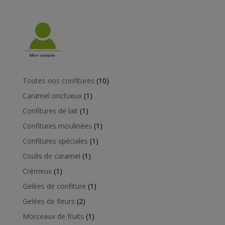
10
Toutes nos confitures
10
produits
1
Caramel onctueux
1
produit
1
Confitures de lait
1
produit
1
Confitures moulinées
1
produit
1
Confitures spéciales
1
produit
1
Coulis de caramel
1
produit
1
Crémeux
1
produit
1
Gelées de confiture
1
produit
2
Gelées de fleurs
2
produits
1
Morceaux de fruits
1