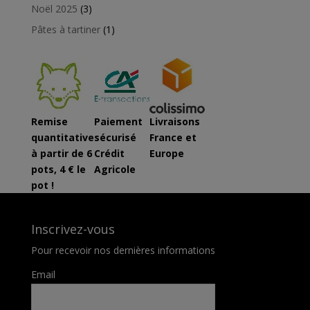
produit
3
Noël 2025
3
produits
1
Pâtes à tartiner
1
produit
Remise
Paiement
Livraisons
quantitative
sécurisé
France et
à partir de 6
Crédit
Europe
pots, 4 € le
Agricole
pot !
Inscrivez-vous
Pour recevoir nos dernières informations
Email