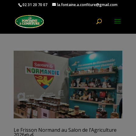
02 31 20 70 07
la.fontaine.a.confiture@gmail.com
Ouvrir la
Le Frisson Normand au Salon de l’Agriculture
2026🧀🍏